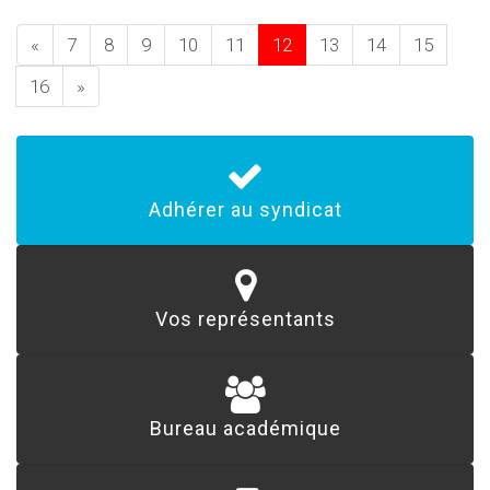
«
7
8
9
10
11
12
13
14
15
16
»
Adhérer au syndicat
Vos représentants
Bureau académique