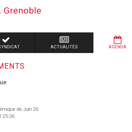
A
Grenoble
SYNDICAT
ACTUALITÉS
AGENDA
EMENTS
que
émique de Juin 26
R 25-26