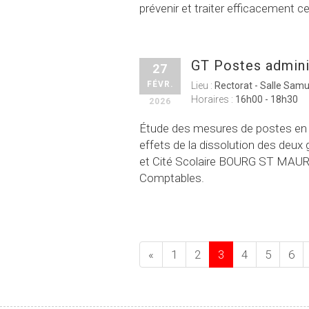
prévenir et traiter efficacement
GT Postes admini
27
FÉVR.
Lieu :
Rectorat - Salle Samu
Horaires :
16h00 - 18h30
2026
Étude des mesures de postes en E
effets de la dissolution des de
et Cité Scolaire BOURG ST MAUR
Comptables.
«
1
2
3
4
5
6