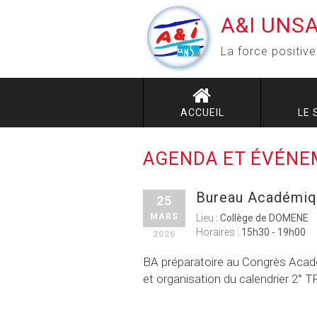
A&I UNS
La force positive
ACCUEIL
LE 
AGENDA ET ÉVÉN
Bureau Académi
25
MARS
Lieu :
Collège de DOMENE
Horaires :
15h30 - 19h00
2026
BA préparatoire au Congrès Acad
et organisation du calendrier 2° T