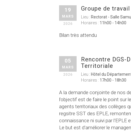
Groupe de travail
19
MARS
Lieu :
Rectorat - Salle Samu
Horaires :
11h00 - 14h00
2026
Bilan très attendu
Rencontre DGS-
05
Territoriale
MARS
Lieu :
Hôtel du Départemen
2026
Horaires :
17h00 - 18h30
A la demande conjointe de nos de
l'objectif est de faire le point su
agents territoriaux des collèges q
regsitre SST des EPLE, remonte
connaissance ni suivi par l'EPLE 
Le but est d'améliorer le managem