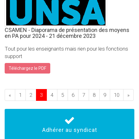
CSAMEN - Diaporama de présentation des moyens
en PA pour 2024 - 21 décembre 2023
Tout pour les enseignants mais rien pour les fonctions
support
Téléchargez le PDF
«
1
2
3
4
5
6
7
8
9
10
»
Adhérer au syndicat