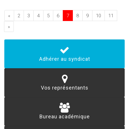
«
2
3
4
5
6
7
8
9
10
11
»
Adhérer au syndicat
Vos représentants
Bureau académique